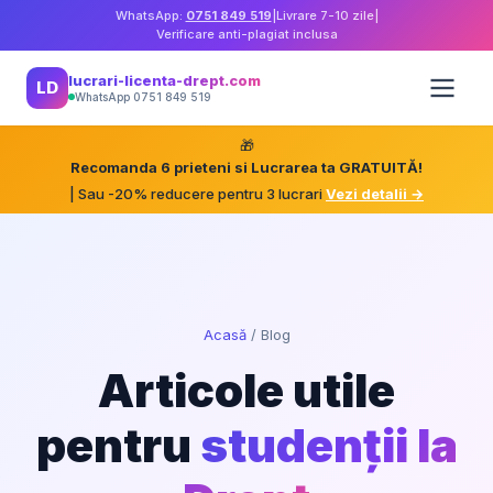
WhatsApp:
0751 849 519
|
Livrare 7-10 zile
|
Verificare anti-plagiat inclusa
lucrari-licenta-drept.com
LD
WhatsApp 0751 849 519
🎁
Recomanda 6 prieteni si Lucrarea ta GRATUITĂ!
| Sau -20% reducere pentru 3 lucrari
Vezi detalii →
Acasă
/
Blog
Articole utile
pentru
studenții la