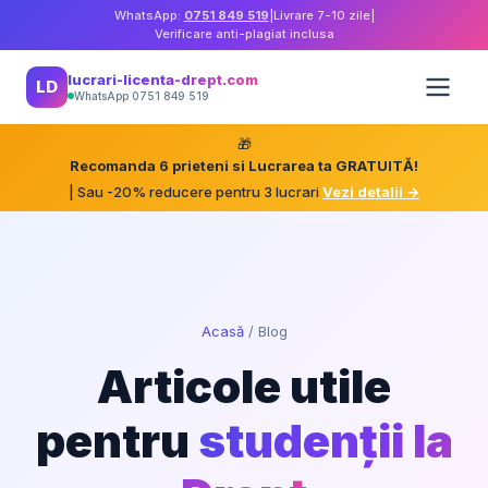
WhatsApp:
0751 849 519
|
Livrare 7-10 zile
|
Verificare anti-plagiat inclusa
lucrari-licenta-drept.com
LD
WhatsApp 0751 849 519
🎁
Recomanda 6 prieteni si Lucrarea ta GRATUITĂ!
| Sau -20% reducere pentru 3 lucrari
Vezi detalii →
Acasă
/
Blog
Articole utile
pentru
studenții la