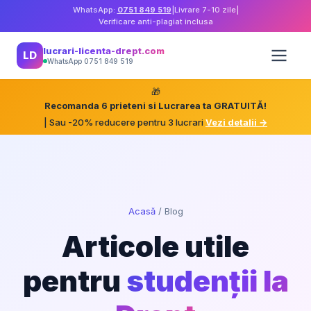
WhatsApp:
0751 849 519
|
Livrare 7-10 zile
|
Verificare anti-plagiat inclusa
lucrari-licenta-drept.com
LD
WhatsApp 0751 849 519
🎁
Recomanda 6 prieteni si Lucrarea ta GRATUITĂ!
| Sau -20% reducere pentru 3 lucrari
Vezi detalii →
Acasă
/
Blog
Articole utile
pentru
studenții la