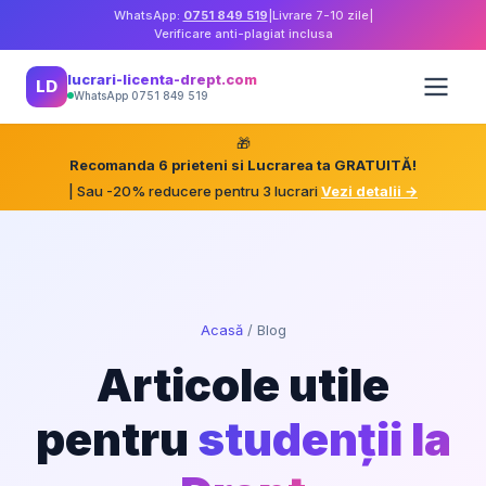
WhatsApp:
0751 849 519
|
Livrare 7-10 zile
|
Verificare anti-plagiat inclusa
lucrari-licenta-drept.com
LD
WhatsApp 0751 849 519
🎁
Recomanda 6 prieteni si Lucrarea ta GRATUITĂ!
| Sau -20% reducere pentru 3 lucrari
Vezi detalii →
Acasă
/
Blog
Articole utile
pentru
studenții la