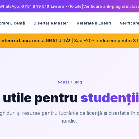
WhatsApp:
0751 849 519
|
Livrare 7-10 zile
|
Verificare anti-plagiat inclus
crare Licență
Disertație Master
Referate & Eseuri
Verificare
eteni si Lucrarea ta GRATUITĂ!
| Sau -20% reducere pentru 3 l
Acasă
/
Blog
 utile pentru
studenții
 ghiduri și resurse pentru lucrările de licență și disertație în
juridic.