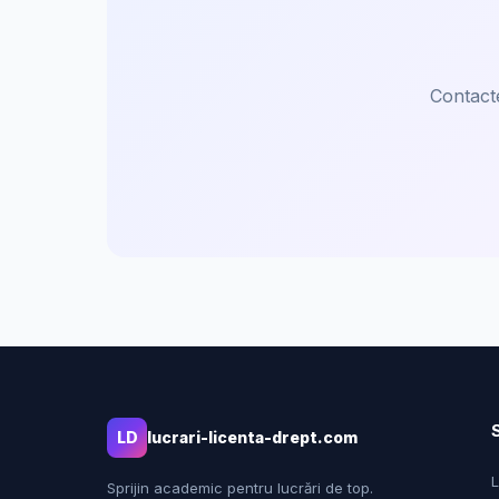
Contact
LD
lucrari-licenta-drept.com
L
Sprijin academic pentru lucrări de top.