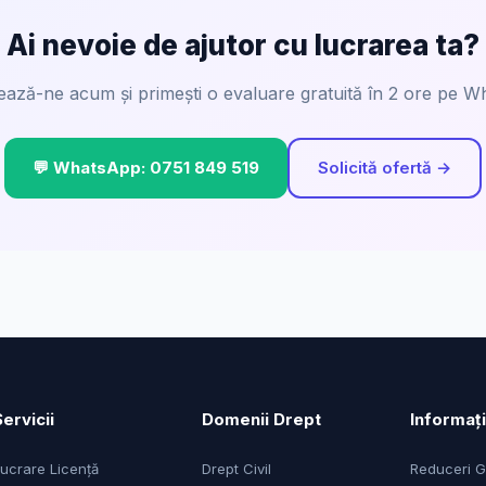
Ai nevoie de ajutor cu lucrarea ta?
ează-ne acum și primești o evaluare gratuită în 2 ore pe W
💬 WhatsApp: 0751 849 519
Solicită ofertă →
Servicii
Domenii Drept
Informați
ucrare Licență
Drept Civil
Reduceri 