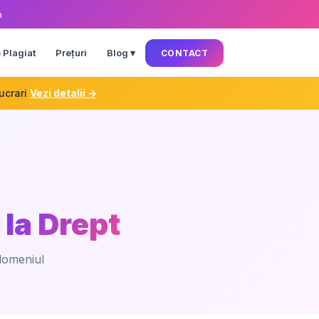
a
 Plagiat
Prețuri
Blog ▾
CONTACT
ucrari
Vezi detalii →
 la Drept
 domeniul