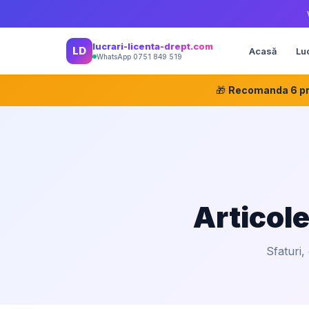
lucrari-licenta-drept.com
LD
Acasă
Lu
WhatsApp 0751 849 519
🎁
Recomanda 6 pri
Articole
Sfaturi,