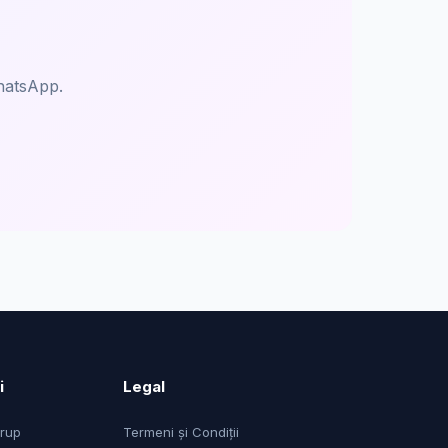
hatsApp.
i
Legal
Grup
Termeni și Condiții