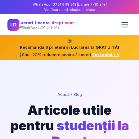
WhatsApp:
0751 849 519
|
Livrare 7-10 zile
|
Verificare anti-plagiat inclusa
lucrari-licenta-drept.com
LD
WhatsApp 0751 849 519
🎁
Recomanda 6 prieteni si Lucrarea ta GRATUITĂ!
| Sau -20% reducere pentru 3 lucrari
Vezi detalii →
Acasă
/
Blog
Articole utile
pentru
studenții la