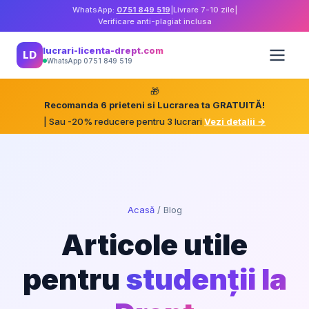
WhatsApp:
0751 849 519
|
Livrare 7-10 zile
|
Verificare anti-plagiat inclusa
lucrari-licenta-drept.com
LD
WhatsApp 0751 849 519
🎁
Recomanda 6 prieteni si Lucrarea ta GRATUITĂ!
| Sau -20% reducere pentru 3 lucrari
Vezi detalii →
Acasă
/
Blog
Articole utile
pentru
studenții la