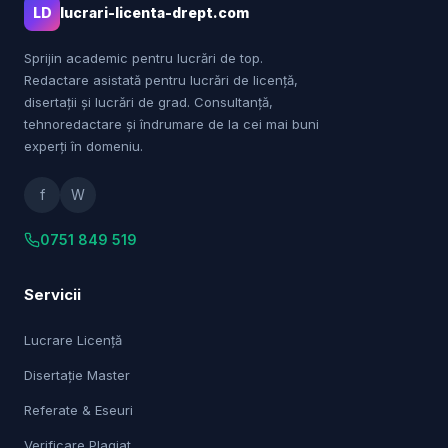
LD
lucrari-licenta-drept.com
Sprijin academic pentru lucrări de top.
Redactare asistată pentru lucrări de licență,
disertații și lucrări de grad. Consultanță,
tehnoredactare și îndrumare de la cei mai buni
experți în domeniu.
f
W
0751 849 519
Servicii
Lucrare Licență
Disertație Master
Referate & Eseuri
Verificare Plagiat