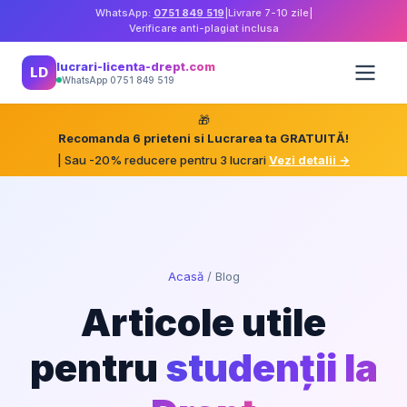
WhatsApp:
0751 849 519
|
Livrare 7-10 zile
|
Verificare anti-plagiat inclusa
lucrari-licenta-drept.com
LD
WhatsApp 0751 849 519
🎁
Recomanda 6 prieteni si Lucrarea ta GRATUITĂ!
| Sau -20% reducere pentru 3 lucrari
Vezi detalii →
Acasă
/
Blog
Articole utile
pentru
studenții la