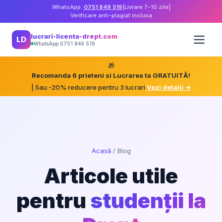
WhatsApp:
0751 849 519
|
Livrare 7-10 zile
|
Verificare anti-plagiat inclusa
lucrari-licenta-drept.com
LD
WhatsApp 0751 849 519
🎁
Recomanda 6 prieteni si Lucrarea ta GRATUITĂ!
| Sau -20% reducere pentru 3 lucrari
Vezi detalii →
Acasă
/
Blog
Articole utile
pentru
studenții la