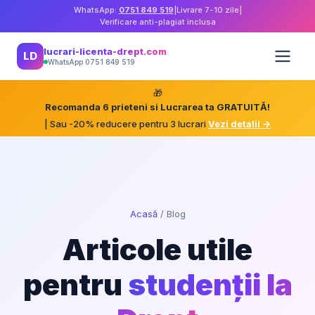
WhatsApp:
0751 849 519
|
Livrare 7-10 zile
|
Verificare anti-plagiat inclusa
lucrari-licenta-drept.com
LD
WhatsApp 0751 849 519
🎁
Recomanda 6 prieteni si Lucrarea ta GRATUITĂ!
| Sau -20% reducere pentru 3 lucrari
Vezi detalii →
Acasă
/
Blog
Articole utile
pentru
studenții la