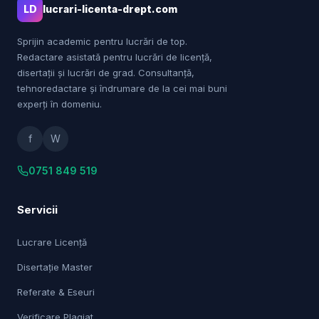
LD
lucrari-licenta-drept.com
Sprijin academic pentru lucrări de top.
Redactare asistată pentru lucrări de licență,
disertații și lucrări de grad. Consultanță,
tehnoredactare și îndrumare de la cei mai buni
experți în domeniu.
f
W
0751 849 519
Servicii
Lucrare Licență
Disertație Master
Referate & Eseuri
Verificare Plagiat