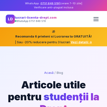
WhatsApp:
0751 849 519
|
Livrare 7-10 zile
|
Verificare anti-plagiat inclusa
lucrari-licenta-drept.com
LD
WhatsApp 0751 849 519
🎁
Recomanda 6 prieteni si Lucrarea ta GRATUITĂ!
| Sau -20% reducere pentru 3 lucrari
Vezi detalii →
Acasă
/
Blog
Articole utile
pentru
studenții la