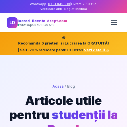
WhatsApp:
0751 849 519
|
Livrare 7-10 zile
|
Verificare anti-plagiat inclusa
lucrari-licenta-drept.com
LD
WhatsApp 0751 849 519
🎁
Recomanda 6 prieteni si Lucrarea ta GRATUITĂ!
| Sau -20% reducere pentru 3 lucrari
Vezi detalii →
Acasă
/
Blog
Articole utile
pentru
studenții la